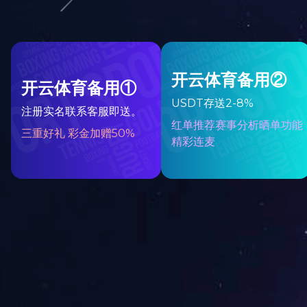
米兰网站_
米兰（中国）
卫生级离心泵
卫生级自吸泵