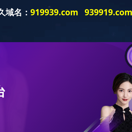
米兰网站_米兰（中国）
荣誉证书
新闻中心