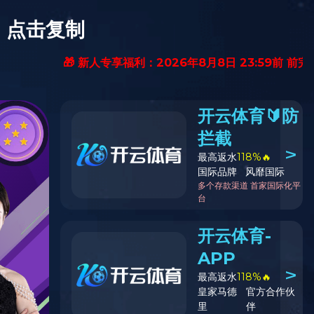
生产设备
米兰网站_米兰（中国）