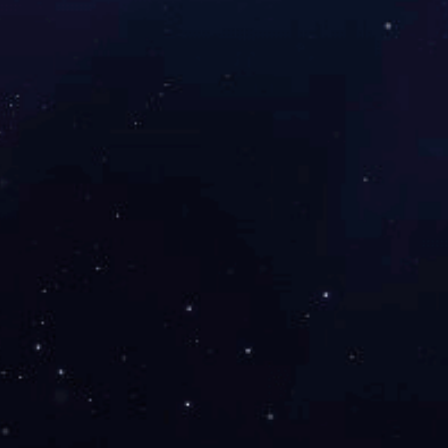
胶体磨
乳化泵