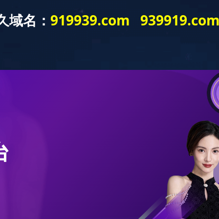
米兰网站_米兰（中国）
荣誉证书
新闻中心