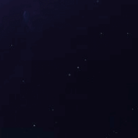
防爆离心泵
页
转到