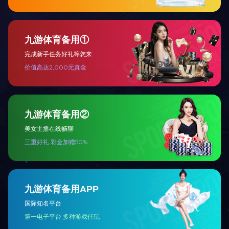
地址：温州市经济
电话：0577-86819
网址：www.caretrs.
技术支持：温州腾
Copyright© 米
乐鱼在线平台
|
9U.COM九游体育(中国大陆)科技公司
|
开云app官方在
线入口
|
乐鱼网页版
|
星空体育平台官方网站
|
开云下注官网(中国)开云